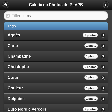
Galerie de Photos du PLVPB
Tags
Agnès
2 photos
Carte
1 photo
Champagne
1 photo
Christophe
5 photos
Cœur
1 photo
Couleur
1 photo
Delphine
1 photo
Euro Nordic Vercors
7 photos