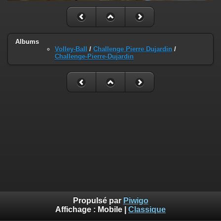
Albums
Volley-Ball
/
Challenge Pierre Dujardin
/
Challenge-Pierre-Dujardin
Propulsé par
Piwigo
Affichage :
Mobile
|
Classique