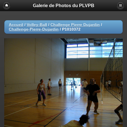
Galerie de Photos du PLVPB
Accueil
/
Volley-Ball
/
Challenge Pierre Dujardin
/
Challenge-Pierre-Dujardin
/
P1010372