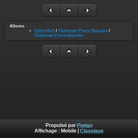
Albums
Volley-Ball
/
Challenge Pierre Dujardin
/
Challenge-Pierre-Dujardin
Propulsé par
Piwigo
Affichage :
Mobile
|
Classique