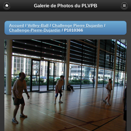
Galerie de Photos du PLVPB
Accueil
/
Volley-Ball
/
Challenge Pierre Dujardin
/
Challenge-Pierre-Dujardin
/
P1010366