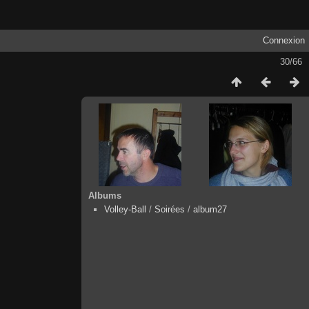
Connexion
30/66
Albums
Volley-Ball
/
Soirées
/
album27