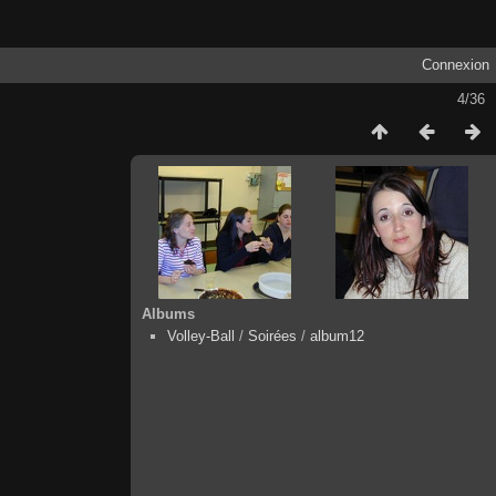
Connexion
4/36
Albums
Volley-Ball
/
Soirées
/
album12