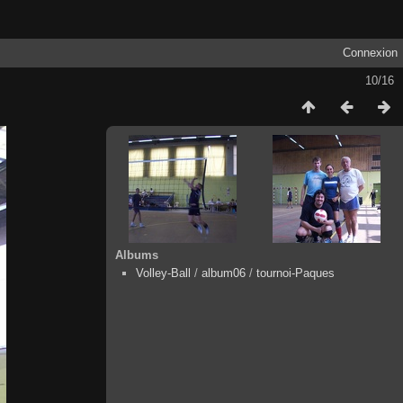
Connexion
10/16
Albums
Volley-Ball
/
album06
/
tournoi-Paques