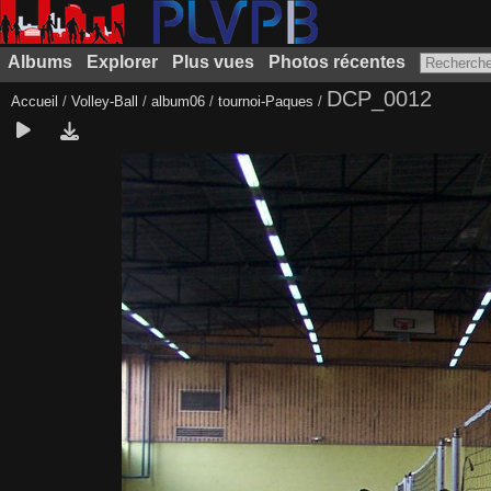
Albums
Explorer
Plus vues
Photos récentes
DCP_0012
Accueil
/
Volley-Ball
/
album06
/
tournoi-Paques
/