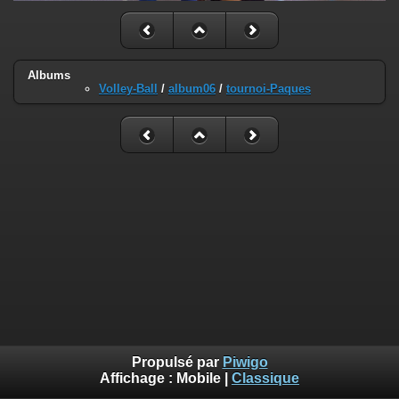
Albums
Volley-Ball
/
album06
/
tournoi-Paques
Propulsé par
Piwigo
Affichage :
Mobile
|
Classique