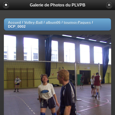
Galerie de Photos du PLVPB
Accueil
/
Volley-Ball
/
album06
/
tournoi-Paques
/
DCP_0002