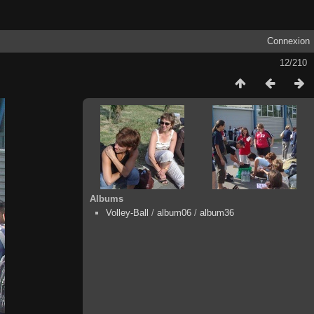
Connexion
12/210
Albums
Volley-Ball
/
album06
/
album36