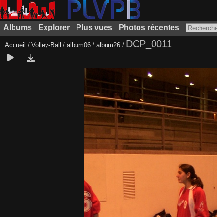
Albums
Explorer
Plus vues
Photos récentes
DCP_0011
Accueil
/
Volley-Ball
/
album06
/
album26
/