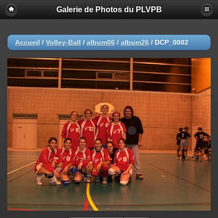
Galerie de Photos du PLVPB
Accueil
/
Volley-Ball
/
album06
/
album26
/
DCP_0002